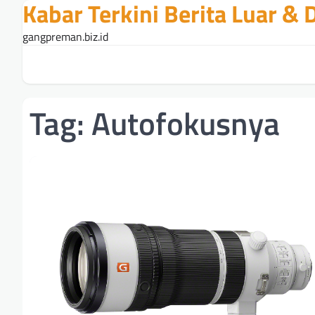
Kabar Terkini Berita Luar &
Skip
to
gangpreman.biz.id
content
Tag:
Autofokusnya