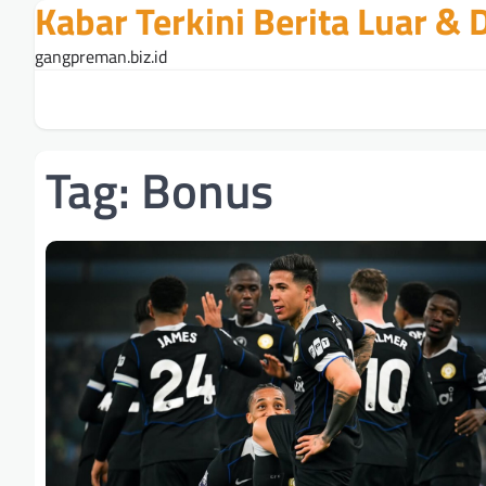
Kabar Terkini Berita Luar &
Skip
to
gangpreman.biz.id
content
Tag:
Bonus