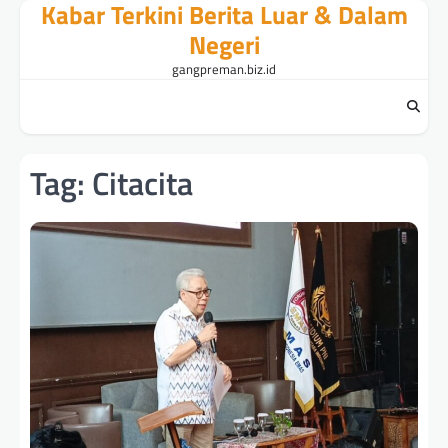
Kabar Terkini Berita Luar & Dalam
Skip
to
Negeri
content
gangpreman.biz.id
Tag:
Citacita