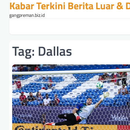
Kabar Terkini Berita Luar &
Skip
to
gangpreman.biz.id
content
Tag:
Dallas