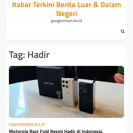
Kabar Terkini Berita Luar & Dalam
Skip
to
Negeri
content
gangpreman.biz.id
Tag:
Hadir
GANGPREMAN.BIZ.ID
Motorola Razr Fold Resmi Hadir di Indonesia,