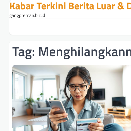
Kabar Terkini Berita Luar &
Skip
to
gangpreman.biz.id
content
Tag:
Menghilangkan