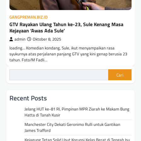
GANGPREMAN.BIZ.ID
GTV Rayakan Ulang Tahun ke-23, Sule Kenang Masa
Kejayaan ‘Awas Ada Sule’
admin
Oktober 8, 2025
loading… Komedian kondang, Sule, ikut menyampaikan rasa
syukurnya atas perjalanan panjang GTV yang kini genap berusia 23
tahun. Foto/M Fadli…
Cari
Recent Posts
Jelang HUT ke-81 RI, Pimpinan MPR Ziarah ke Makam Bung
Hatta di Tanah Kusir
Manchester City Dekati Geronimo Rulli untuk Gantikan
James Trafford
Kejagung Tetap Solid Usut Korupsi Kelas Berat di Tengah Isu