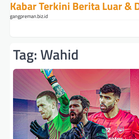
Kabar Terkini Berita Luar &
Skip
to
gangpreman.biz.id
content
Tag:
Wahid