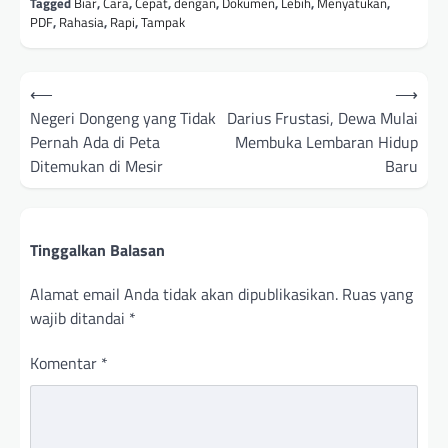
Tagged
Biar
,
Cara
,
Cepat
,
dengan
,
Dokumen
,
Lebih
,
Menyatukan
,
PDF
,
Rahasia
,
Rapi
,
Tampak
Navigasi
⟵
⟶
pos
Negeri Dongeng yang Tidak
Darius Frustasi, Dewa Mulai
Pernah Ada di Peta
Membuka Lembaran Hidup
Ditemukan di Mesir
Baru
Tinggalkan Balasan
Alamat email Anda tidak akan dipublikasikan.
Ruas yang
wajib ditandai
*
Komentar
*