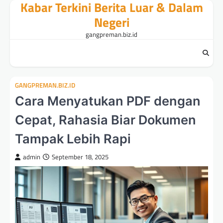
Kabar Terkini Berita Luar & Dalam
Skip
to
Negeri
content
gangpreman.biz.id
GANGPREMAN.BIZ.ID
Cara Menyatukan PDF dengan
Cepat, Rahasia Biar Dokumen
Tampak Lebih Rapi
admin
September 18, 2025