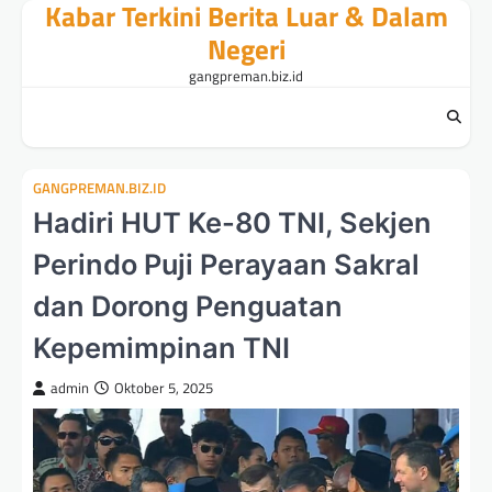
Kabar Terkini Berita Luar & Dalam
Skip
to
Negeri
content
gangpreman.biz.id
GANGPREMAN.BIZ.ID
Hadiri HUT Ke-80 TNI, Sekjen
Perindo Puji Perayaan Sakral
dan Dorong Penguatan
Kepemimpinan TNI
admin
Oktober 5, 2025