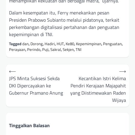
menampilkan kekuatan dari berbagai matra,” ujarnya.
Dalam kesempatan itu, Ferry menekankan pesan
Presiden Prabowo Subianto melalui pidatonya, terkait
perkembangan digitalisasi pertahanan dan penguatan
kepemimpinan di TNI.
Tagged
dan
,
Dorong
,
Hadiri
,
HUT
,
Ke80
,
Kepemimpinan
,
Penguatan
,
Perayaan
,
Perindo
,
Puji
,
Sakral
,
Sekjen
,
TNI
Navigasi
⟵
⟶
pos
JPS Minta Suksesi Sekda
Kecantikan Istri Kelima
DKI Dipercayakan ke
Pendiri Kerajaan Majapahit
Gubernur Pramano Anung
yang Diistimewakan Raden
Wijaya
Tinggalkan Balasan