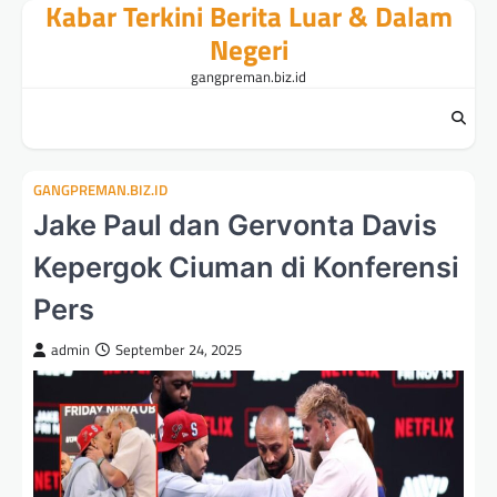
Kabar Terkini Berita Luar & Dalam
Skip
to
Negeri
content
gangpreman.biz.id
GANGPREMAN.BIZ.ID
Jake Paul dan Gervonta Davis
Kepergok Ciuman di Konferensi
Pers
admin
September 24, 2025