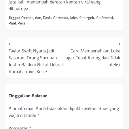
juta kali, menambah deretan konten viral yang
dibuatnya.
Tagged
Ciuman
,
dan
,
Davis
,
Gervonta
,
Jake
,
Kepergok
,
Konferensi
,
Paul
,
Pers
Navigasi
⟵
⟶
pos
Taylor Swift Nyaris Jadi
Cara Membersihkan Luka
Sasaran, Orang Suruhan
agar Cepat Kering dan Tidak
Justin Baldoni Nekat Dobrak
Infeksi
Rumah Travis Kelce
Tinggalkan Balasan
Alamat email Anda tidak akan dipublikasikan.
Ruas yang
wajib ditandai
*
Komentar
*