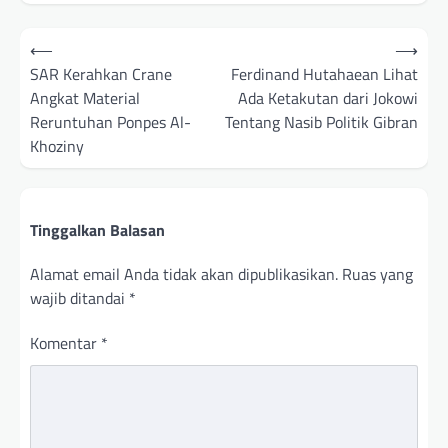
Navigasi
⟵
⟶
pos
SAR Kerahkan Crane
Ferdinand Hutahaean Lihat
Angkat Material
Ada Ketakutan dari Jokowi
Reruntuhan Ponpes Al-
Tentang Nasib Politik Gibran
Khoziny
Tinggalkan Balasan
Alamat email Anda tidak akan dipublikasikan.
Ruas yang
wajib ditandai
*
Komentar
*