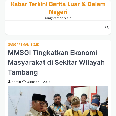
Kabar Terkini Berita Luar & Dalam
Skip
to
Negeri
content
gangpreman.biz.id
GANGPREMAN.BIZ.ID
MMSGI Tingkatkan Ekonomi
Masyarakat di Sekitar Wilayah
Tambang
admin
Oktober 3, 2025