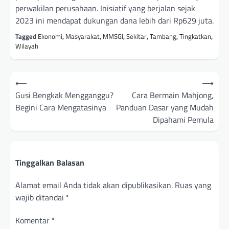
perwakilan perusahaan. Inisiatif yang berjalan sejak
2023 ini mendapat dukungan dana lebih dari Rp629 juta.
Tagged
Ekonomi
,
Masyarakat
,
MMSGI
,
Sekitar
,
Tambang
,
Tingkatkan
,
Wilayah
Navigasi
⟵
⟶
pos
Gusi Bengkak Mengganggu?
Cara Bermain Mahjong,
Begini Cara Mengatasinya
Panduan Dasar yang Mudah
Dipahami Pemula
Tinggalkan Balasan
Alamat email Anda tidak akan dipublikasikan.
Ruas yang
wajib ditandai
*
Komentar
*