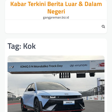
Kabar Terkini Berita Luar & Dalam
Skip
to
Negeri
content
gangpreman.biz.id
Tag:
Kok