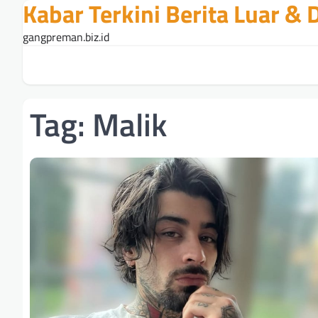
Kabar Terkini Berita Luar &
Skip
to
gangpreman.biz.id
content
Tag:
Malik