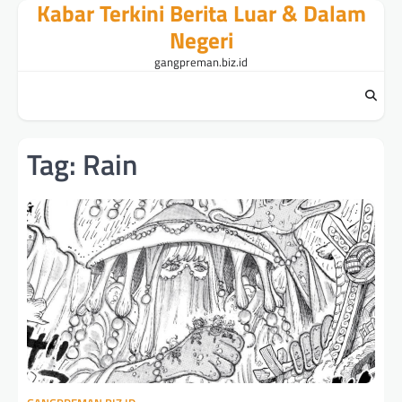
Kabar Terkini Berita Luar & Dalam
Skip
to
Negeri
content
gangpreman.biz.id
Tag:
Rain