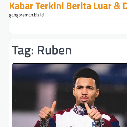
Kabar Terkini Berita Luar &
Skip
to
gangpreman.biz.id
content
Tag:
Ruben