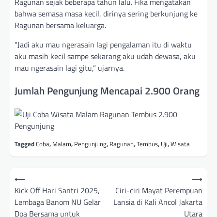
Ragunan sejak beberapa tahun lalu. Fika mengatakan
bahwa semasa masa kecil, dirinya sering berkunjung ke
Ragunan bersama keluarga.
“Jadi aku mau ngerasain lagi pengalaman itu di waktu
aku masih kecil sampe sekarang aku udah dewasa, aku
mau ngerasain lagi gitu,” ujarnya.
Jumlah Pengunjung Mencapai 2.900 Orang
Tagged
Coba
,
Malam
,
Pengunjung
,
Ragunan
,
Tembus
,
Uji
,
Wisata
Navigasi
⟵
⟶
pos
Kick Off Hari Santri 2025,
Ciri-ciri Mayat Perempuan
Lembaga Banom NU Gelar
Lansia di Kali Ancol Jakarta
Doa Bersama untuk
Utara