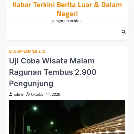
Kabar Terkini Berita Luar & Dalam
Skip
to
Negeri
content
gangpreman.biz.id
GANGPREMAN.BIZ.ID
Uji Coba Wisata Malam
Ragunan Tembus 2.900
Pengunjung
admin
Oktober 11, 2025