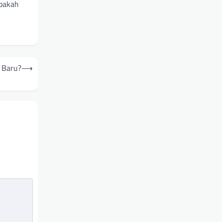
Apakah
i Baru?
⟶