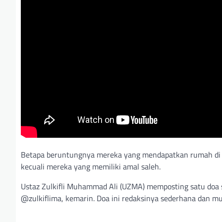
Betapa beruntungnya mereka yang mendapatkan rumah di s
kecuali mereka yang memiliki amal saleh.
Ustaz Zulkifli Muhammad Ali (UZMA) memposting satu doa 
@zulkiflima, kemarin. Doa ini redaksinya sederhana dan mu