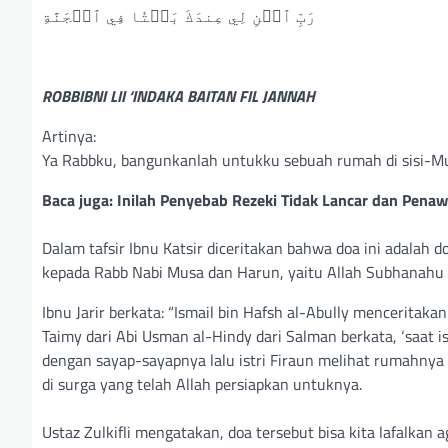
رَبِّ ٱبۡنِ لِي عِندَكَ بَيۡتٗا فِي ٱلۡجَنَّةِ
ROBBIBNI LII ‘INDAKA BAITAN FIL JANNAH
Artinya:
Ya Rabbku, bangunkanlah untukku sebuah rumah di sisi-Mu 
Baca juga: Inilah Penyebab Rezeki Tidak Lancar dan Pena
Dalam tafsir Ibnu Katsir diceritakan bahwa doa ini adalah d
kepada Rabb Nabi Musa dan Harun, yaitu Allah Subhanahu w
⁣Ibnu Jarir berkata: “Ismail bin Hafsh al-Abully mencerita
Taimy dari Abi Usman al-Hindy dari Salman berkata, ‘saat i
dengan sayap-sayapnya lalu istri Firaun melihat rumahnya d
di surga yang telah Allah persiapkan untuknya.⁣
Ustaz Zulkifli mengatakan, doa tersebut bisa kita lafalk