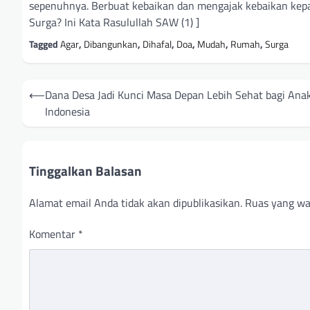
sepenuhnya. Berbuat kebaikan dan mengajak kebaikan kepad
Surga? Ini Kata Rasulullah SAW (1) ]
Tagged
Agar
,
Dibangunkan
,
Dihafal
,
Doa
,
Mudah
,
Rumah
,
Surga
Navigasi
⟵
Dana Desa Jadi Kunci Masa Depan Lebih Sehat bagi Ana
pos
Indonesia
Tinggalkan Balasan
Alamat email Anda tidak akan dipublikasikan.
Ruas yang wa
Komentar
*