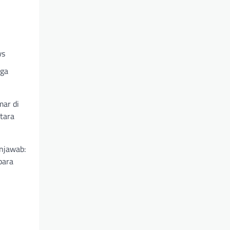
ws
uga
mar di
tara
njawab:
para