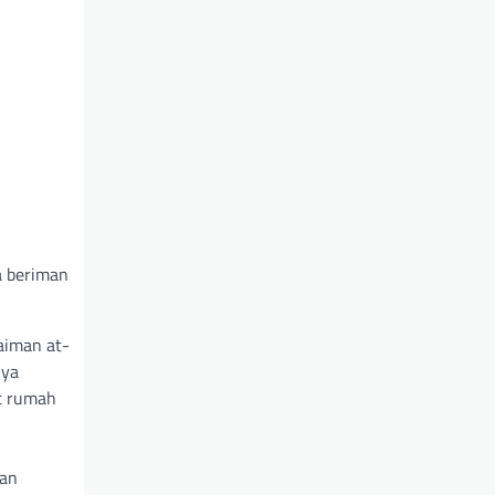
na beriman
aiman at-
nya
at rumah
man