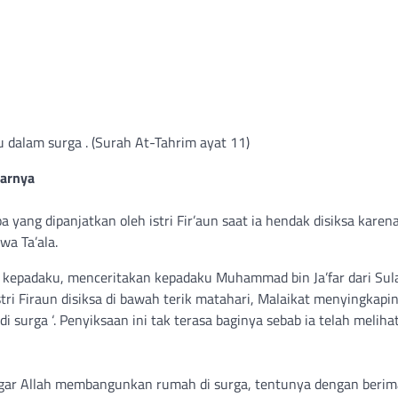
dalam surga . (Surah At-Tahrim ayat 11)⁣
warnya
oa yang dipanjatkan oleh istri Fir’aun saat ia hendak disiksa kare
a Ta’ala.
kan kepadaku, menceritakan kepadaku Muhammad bin Ja’far dari Sul
stri Firaun disiksa di bawah terik matahari, Malaikat menyingkapi
i surga ‘. Penyiksaan ini tak terasa baginya sebab ia telah melih
an agar Allah membangunkan rumah di surga, tentunya dengan beri