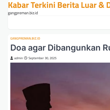
Kabar Terkini Berita Luar &
Skip
to
gangpreman.biz.id
content
GANGPREMAN.BIZ.ID
Doa agar Dibangunkan Ru
admin
September 30, 2025