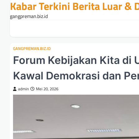
Kabar Terkini Berita Luar &
Skip
to
gangpreman.biz.id
content
GANGPREMAN.BIZ.ID
Forum Kebijakan Kita di
Kawal Demokrasi dan Pe
admin
Mei 20, 2026