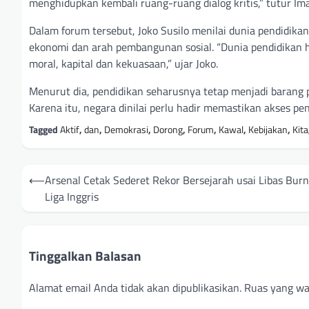
menghidupkan kembali ruang-ruang dialog kritis,” tutur Ima
Dalam forum tersebut, Joko Susilo menilai dunia pendidikan
ekonomi dan arah pembangunan sosial. “Dunia pendidikan hari
moral, kapital dan kekuasaan,” ujar Joko.
Menurut dia, pendidikan seharusnya tetap menjadi barang 
Karena itu, negara dinilai perlu hadir memastikan akses pen
Tagged
Aktif
,
dan
,
Demokrasi
,
Dorong
,
Forum
,
Kawal
,
Kebijakan
,
Kita
Navigasi
⟵
Arsenal Cetak Sederet Rekor Bersejarah usai Libas Burn
pos
Liga Inggris
Tinggalkan Balasan
Alamat email Anda tidak akan dipublikasikan.
Ruas yang wa