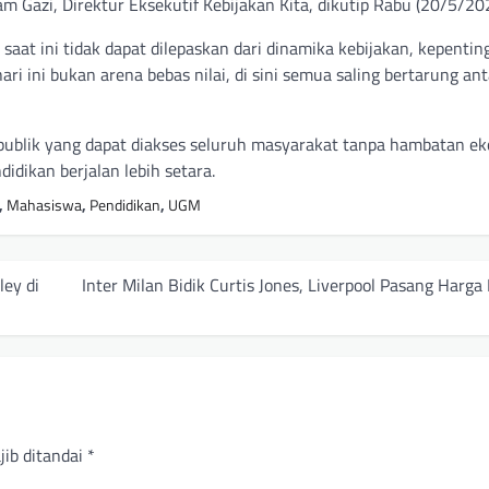
m Gazi, Direktur Eksekutif Kebijakan Kita, dikutip Rabu (20/5/20
 saat ini tidak dapat dilepaskan dari dinamika kebijakan, kepentin
 ini bukan arena bebas nilai, di sini semua saling bertarung anta
publik yang dapat diakses seluruh masyarakat tanpa hambatan ek
didikan berjalan lebih setara.
,
Mahasiswa
,
Pendidikan
,
UGM
ley di
Inter Milan Bidik Curtis Jones, Liverpool Pasang Harg
jib ditandai
*