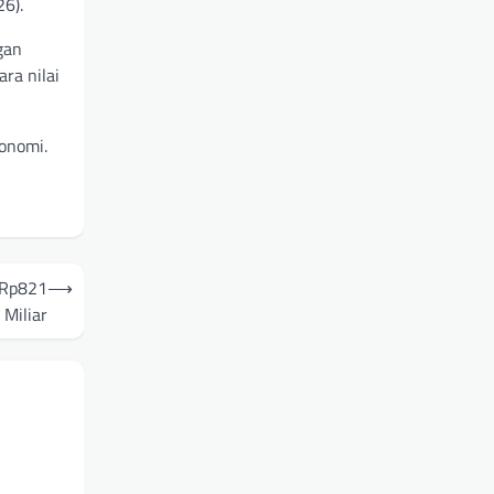
26).
gan
ra nilai
onomi.
a Rp821
⟶
Miliar