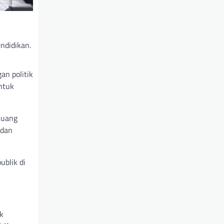
ndidikan.
an politik
ntuk
Ruang
 dan
ublik di
k