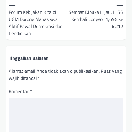
Navigasi
⟵
⟶
pos
Forum Kebijakan Kita di
Sempat Dibuka Hijau, IHSG
UGM Dorong Mahasiswa
Kembali Longsor 1,69% ke
Aktif Kawal Demokrasi dan
6.212
Pendidikan
Tinggalkan Balasan
Alamat email Anda tidak akan dipublikasikan.
Ruas yang
wajib ditandai
*
Komentar
*