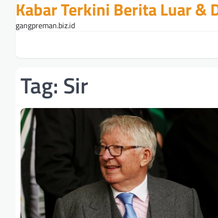
Kabar Terkini Berita Luar &
Skip
to
gangpreman.biz.id
content
Tag:
Sir