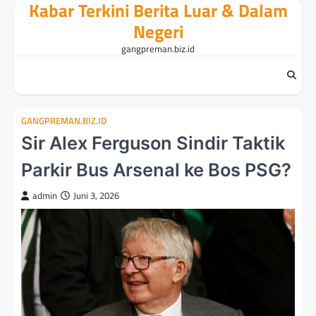
Kabar Terkini Berita Luar & Dalam
Skip
to
Negeri
content
gangpreman.biz.id
GANGPREMAN.BIZ.ID
Sir Alex Ferguson Sindir Taktik
Parkir Bus Arsenal ke Bos PSG?
admin
Juni 3, 2026