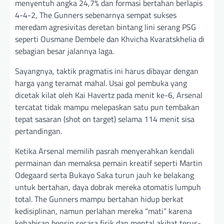
menyentuh angka 24,7% dan formasi bertahan berlapis
4-4-2, The Gunners sebenarnya sempat sukses
meredam agresivitas deretan bintang lini serang PSG
seperti Ousmane Dembele dan Khvicha Kvaratskhelia di
sebagian besar jalannya laga.
Sayangnya, taktik pragmatis ini harus dibayar dengan
harga yang teramat mahal. Usai gol pembuka yang
dicetak kilat oleh Kai Havertz pada menit ke-6, Arsenal
tercatat tidak mampu melepaskan satu pun tembakan
tepat sasaran (shot on target) selama 114 menit sisa
pertandingan.
Ketika Arsenal memilih pasrah menyerahkan kendali
permainan dan memaksa pemain kreatif seperti Martin
Odegaard serta Bukayo Saka turun jauh ke belakang
untuk bertahan, daya dobrak mereka otomatis lumpuh
total. The Gunners mampu bertahan hidup berkat
kedisiplinan, namun perlahan mereka “mati” karena
kehabisan bensin secara fisik dan mental akibat terus-