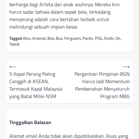
berharga bagi Arteta dan anak asuhnya. Mereka kini
harus sadar bahwa dalam sepak bola, terkadang
menyerang adalah cara bertahan terbaik untuk
melindungi sebuah impian besar.
Tagged
Alex
,
Arsenal
,
Bos
,
Bus
,
Ferguson
,
Parkir
,
PSG
,
Sindir
,
Sir
,
Taktik
Navigasi
⟵
⟶
pos
5 Kapal Perang Paling
Pergantian Pimpinan BGN
Canggih di ASEAN,
Harus Jadi Momentum
Termasuk Kapal Malaysia
Pembenahan Menyeluruh
yang Batal Miliki NSM
Program MBG
Tinggalkan Balasan
Alamat email Anda tidak akan dipublikasikan.
Ruas yang